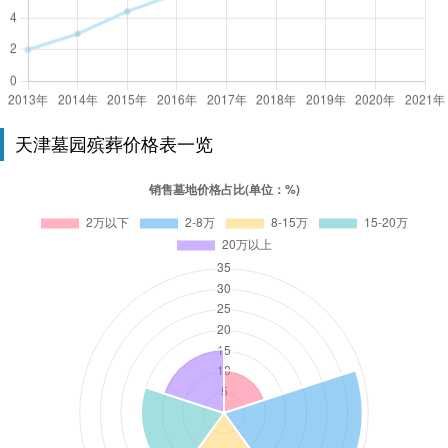
天津墓园殡葬价格表一览