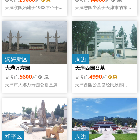
天津寝园始建于1988年位于天
天津憩园坐落于天津市的东北
津市津南区双港镇南马集梨双
部，总占地面积55.3公顷，始
公路南侧，占地466亩，现有职
建于北仓公墓，总体设计遵从
工54人，是天津市的一座集骨
自然，体现恩孝文化，这里将
灰寄存与骨灰墓葬为一体的园
是您安放逝去骨灰的一方福
林式国营骨灰公墓。
地，也是缅怀追思与逝者亲情
对话的场所。
滨海新区
周边
大港万寿园
天津西园公墓
5600
4990
起
起
天津市大港万寿园公墓直属于
天津西园公墓是经民政部门批
天津市殡葬处,由大港区民政局
准的，属于正规的公墓，位于
主办,国营园林式公墓,位于大港
天津市西青区当杨路与霸杨线
城区东北部,在风景优美的天津
交汇处北行路东,西青区当杨公
市官港森林公园境内,园内花草
路3公里处，距离天津南站西行
树木和凉亭将使您感受到大自
10公里，交通便利，日常祭拜
然的清新和纯净,是您安葬亲人
还是比较便捷，另外整体环境
骨灰的
优美，给您的亲人一片净土,让
逝者在天堂给亲人们以无限的
周边
和平区