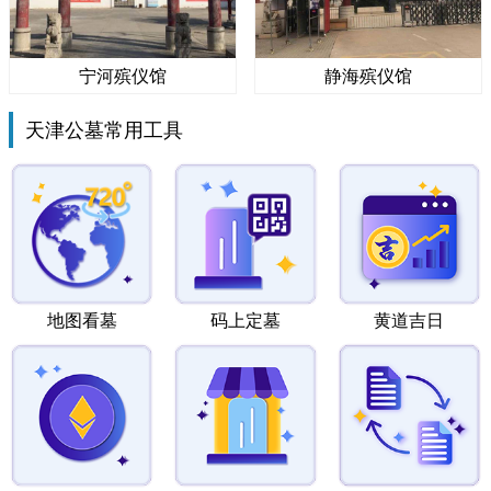
宁河殡仪馆
静海殡仪馆
天津公墓常用工具
地图看墓
码上定墓
黄道吉日