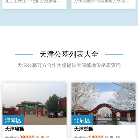
元宝山庄生命纪念公园座落于
万佛园全称为清东陵万佛园公
蓟县清太子陵遗址，是国家正
墓，座落在世界文化遗产清东
规的园林化山地绿色生态陵
陵堪舆墙内，与清东陵堪舆一
园，中国殡葬协会常务理事单
脉相承，地理位置优越，交通
位，民政系统文明窗口，天津
便利。万佛园将佛教文化和孝
市优秀公墓。是天津境一家园
道文化与现代园林艺术有机融
林化山地绿色生态陵园。
合，形成一道亮丽的风景线。
天津公墓列表大全
天津公墓官方合作为您提供天津墓地价格表查询
津南区
北辰区
天津寝园
天津憩园
29000
14000
起
起