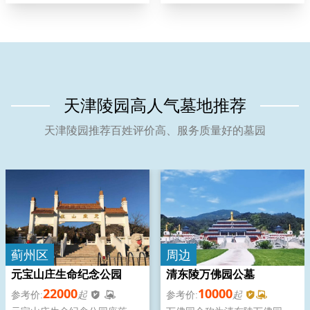
堪舆佳地。
准的，由霸州市民政局主办的
打造北方陵墓，陵园内设有大
合法的经营性公墓，全园占地
型停车场，万寿园以较低的价
550亩，具有地势高、土质
格、更好的服务回报人民群众
优、方位好、交通便利、价位
低等特点
天津陵园高人气墓地推荐
天津陵园推荐百姓评价高、服务质量好的墓园
蓟州区
周边
元宝山庄生命纪念公园
清东陵万佛园公墓
22000
10000
起
起