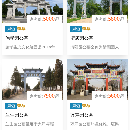
5000
5800
起
起
周边
周边
施孝园公墓
清颐园公墓
施孝生态文化陵园是2018年经
清颐园公墓全称为清颐园人文
河北省民政厅批准县政府兴建
纪念园。感知生命，让爱继
的固安县合法经营性陵园，地
续！取静于山寄情于水，虚怀
理位置优越地处于京津冀核心
若竹清气若兰！天津清颐园公
区中心地段.
墓园区位于京台高速（廊沧
段）文安出口6公里处，距北
京南五环一小时车程。距雄安
新区30公里。园区用材考究，
7900
5600
品种多样，较好高。园区位于
起
起
美丽的大清河畔，周边景点
周边
周边
多，是春冬两季温泉健康之
旅，夏秋两季休闲采摘的好去
兰生园公墓
万寿园公墓
处，园区四面环水是一处清新
兰生园公墓坐落于天津与霸州
万寿园公墓环境优雅、堪舆很
雅致，颐养天年，荫泽后人的
交界处，是经河北省民政厅批
好，现代化、人性化公墓理念