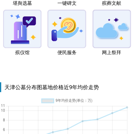
堪舆选墓
一键碑文
殡葬文献
殡仪馆
便民服务
网上祭拜
天津公墓分布图墓地价格近9年均价走势