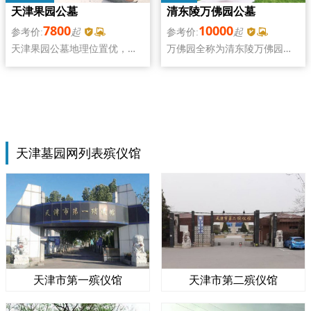
庇佑。西园公墓将是您理想的
清东陵万佛园公墓
天津果园公墓
选择。
10000
7800
起
起
万佛园全称为清东陵万佛园公
天津果园公墓地理位置优，堪
墓，座落在世界文化遗产清东
舆好，价格低，环境优，老百
陵堪舆墙内，与清东陵堪舆一
姓都认可的公墓。果园公墓，
脉相承，地理位置优越，交通
人生后花园。
便利。万佛园将佛教文化和孝
道文化与现代园林艺术有机融
合，形成一道亮丽的风景线。
天津墓园网列表殡仪馆
天津市第一殡仪馆
天津市第二殡仪馆