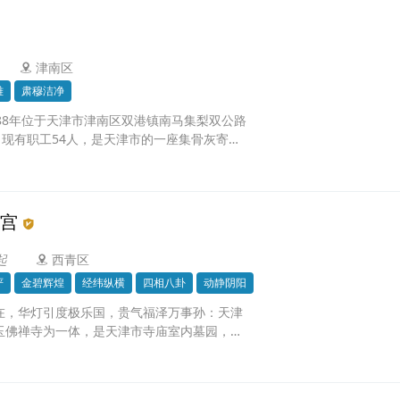
津南区
雅
肃穆洁净
88年位于天津市津南区双港镇南马集梨双公路
，现有职工54人，是天津市的一座集骨灰寄存
的园林式国营骨灰公墓。
宫
起
西青区
严
金碧辉煌
经纬纵横
四相八卦
动静阴阳
在，华灯引度极乐国，贵气福泽万事孙：天津
玉佛禅寺为一体，是天津市寺庙室内墓园，具
园，距离天津市区仅十余公里、二十分钟车