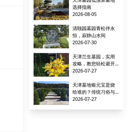
天津墓园低预算墓地
选择指南
2026-08-05
清颐园墓园青松伴永
恒，寂静山水间
2026-07-30
天津兰生墓园，实用
攻略，教您轻松避开
墓地购买难题
2026-07-27
天津墓地银元宝是烧
给谁的？传统习俗与
文化解读
2026-07-27