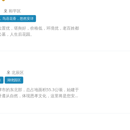
和平区
，鸟语花香，悠然安详
位置优，堪舆好，价格低，环境优，老百姓都
公墓，人生后花园。
北辰区
水
湖绕园区
市的东北部，总占地面积55.3公顷，始建于
计遵从自然，体现恩孝文化，这里将是您安放
地，也是缅怀追思与逝者亲情对话的场所。