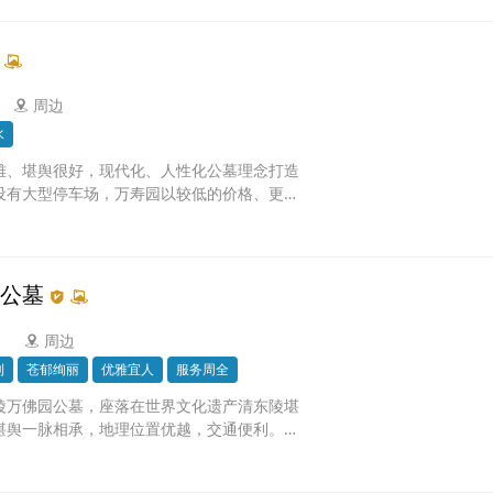
周边
水
雅、堪舆很好，现代化、人性化公墓理念打造
设有大型停车场，万寿园以较低的价格、更好
众
公墓
周边
利
苍郁绚丽
优雅宜人
服务周全
陵万佛园公墓，座落在世界文化遗产清东陵堪
堪舆一脉相承，地理位置优越，交通便利。万
孝道文化与现代园林艺术有机融合，形成一道