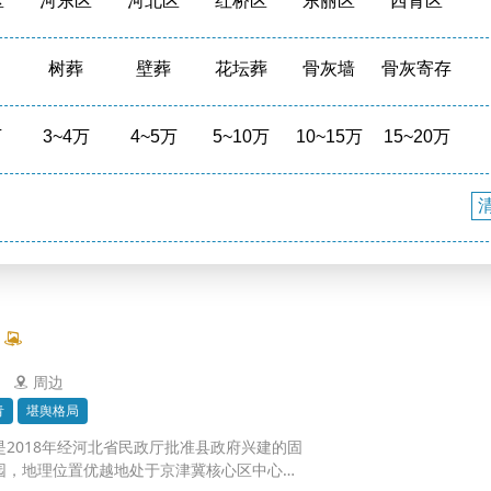
区
河东区
河北区
红桥区
东丽区
西青区
区
宝坻区
宁河区
武清区
滨海新区
周边
树葬
壁葬
花坛葬
骨灰墙
骨灰寄存
境
福泽之地
万
3~4万
4~5万
5~10万
10~15万
15~20万
周边
青
堪舆格局
2018年经河北省民政厅批准县政府兴建的固
园，地理位置优越地处于京津冀核心区中心地