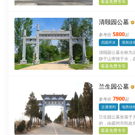
段.
看墓免费专车
清颐园公墓
5800
起
四面环水
堪舆佳
清颐园公墓全称为
静于山寄情于水，
京台高速（廊沧段
看墓免费专车
程。距雄安新区3
园区位于美丽的大
旅，夏秋两季休闲
兰生园公墓
致，颐养天年，荫
7900
起
交通便利
地势佳
兰生园公墓坐落于
的，由霸州市民政
亩，具有地势高、
看墓免费专车