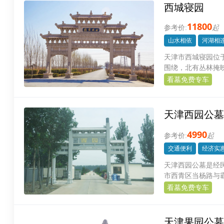
西城寝园
11800
起
山水相依
河湖相
天津市西城寝园位
围绕，北有丛林掩
福地。
看墓免费专车
天津西园公墓
4990
起
交通便利
经济实
天津西园公墓是经
市西青区当杨路与
处，距离天津南站
看墓免费专车
捷，另外整体环境
人们以无限的庇佑
天津果园公墓