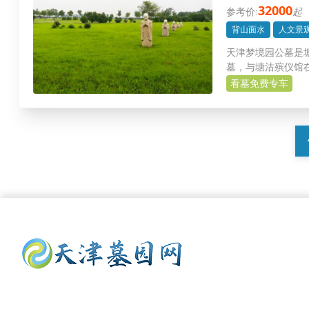
32000
起
背山面水
人文景
天津梦境园公墓是
墓，与塘沽殡仪馆在
看墓免费专车