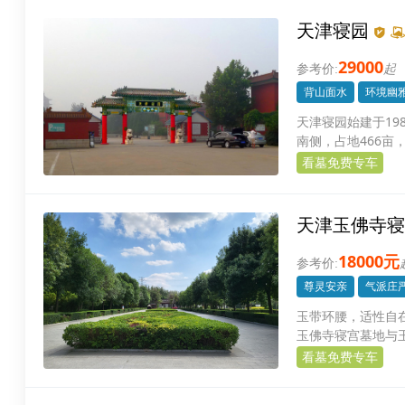
天津寝园
29000
起
背山面水
环境幽
天津寝园始建于19
南侧，占地466亩
与骨灰墓葬为一体
看墓免费专车
天津玉佛寺寝
18000元
尊灵安亲
气派庄
玉带环腰，适性自
玉佛寺寝宫墓地与
有特色寺庙内的墓
看墓免费专车
程。