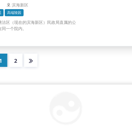
滨海新区
观
高端陵园
塘沽区（现在的滨海新区）民政局直属的公
同一个院内。​
1
2