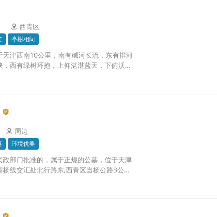
西青区
连
亭榭相间
于天津西南10公里，南有碱河长流，东有排河
映，西有绿树环抱，上仰湛湛蓝天，下俯沃野
周边
惠
环境优美
民政部门批准的，属于正规的公墓，位于天津
霸杨线交汇处北行路东,西青区当杨公路3公里
西行10公里，交通便利，日常祭拜还是比较便
优美，给您的亲人一片净土,让逝者在天堂给亲
。西园公墓将是您理想的选择。