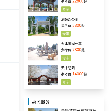
22800
起
专车
清颐园公墓
5800
起
专车
天津果园公墓
7800
起
专车
天津憩园
14000
起
专车
惠民服务