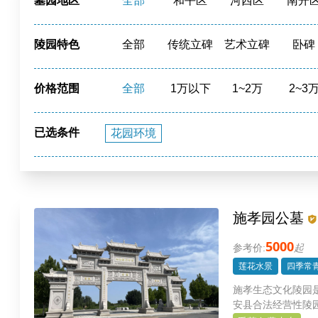
墓园地区
全部
和平区
河西区
南开
津南区
北辰区
蓟州区
静海
陵园特色
全部
传统立碑
艺术立碑
卧碑
寺庙福位
草坪葬
立碑
花园环
价格范围
全部
1万以下
1~2万
2~3
20~40万
40万以上
已选条件
花园环境
施孝园公墓
5000
起
莲花水景
四季常
施孝生态文化陵园是
安县合法经营性陵