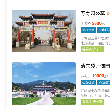
万寿园公墓
5600
起
环境清幽
背山面
万寿园公墓环境优
北方陵墓，陵园内
的服务回报人民群
看墓免费专车
清东陵万佛园
10000
起
位置优越
交通便
万佛园全称为清东
舆墙内，与清东陵
佛园将佛教文化和
看墓免费专车
亮丽的风景线。