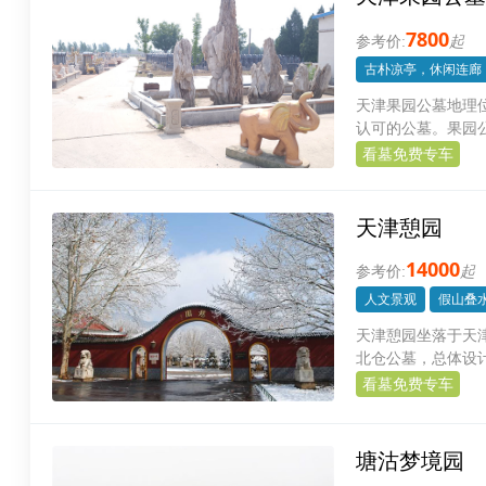
7800
起
古朴凉亭，休闲连廊
天津果园公墓地理
认可的公墓。果园
看墓免费专车
天津憩园
14000
起
人文景观
假山叠
天津憩园坐落于天津
北仓公墓，总体设
逝去骨灰的一方福
看墓免费专车
塘沽梦境园