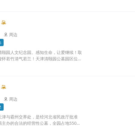
周边
地
清颐园人文纪念园。感知生命，让爱继续！取
虚怀若竹清气若兰！天津清颐园公墓园区位于
）文安出口6公里处，距北京南五环一小时车
0公里。园区用材考究，品种多样，性价比高。
清河畔，周边景点多，是春冬两季温泉健康之
采摘的好去处，园区四面环水是一处清新雅
泽后人的堪舆佳地。
周边
绝
天津与霸州交界处，是经河北省民政厅批准
局主办的合法的经营性公墓，全园占地550
土质优、方位好、交通便利、价位低等特点