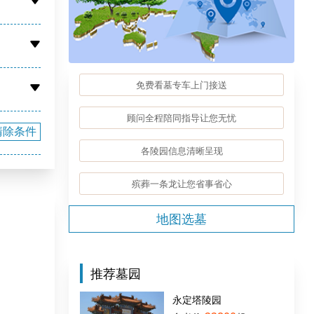
免费看墓专车上门接送
顾问全程陪同指导让您无忧
清除条件
各陵园信息清晰呈现
殡葬一条龙让您省事省心
地图选墓
推荐墓园
永定塔陵园