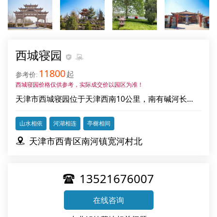
西城寝园
11800
起
西城寝园价格仅供参考，实际成交价以园区为准！
天津市西城寝园位于天津西南10公里，南有碱河长
流，东有排河围绕，北有丛林掩映，西有绿树环抱，上
仰湛湛蓝天，下俯沃野福地。
山水相依
河湖相连
亭榭相间
天津市西青区南河镇宽河村北
13521676007
在线咨询