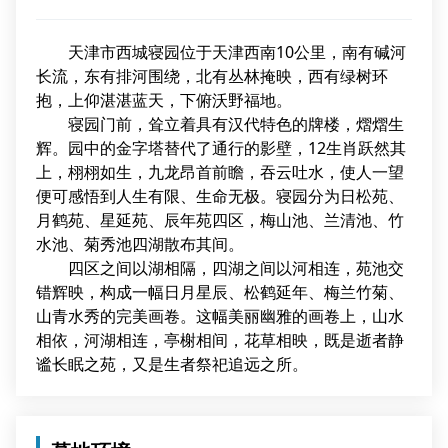
天津市西城寝园位于天津西南10公里，南有碱河
长流，东有排河围绕，北有丛林掩映，西有绿树环
抱，上仰湛湛蓝天，下俯沃野福地。
寝园门前，耸立着具有汉代特色的牌楼，熠熠生
辉。园中的金字塔替代了通行的影壁，12生肖跃然其
上，栩栩如生，九龙昂首前瞻，吞云吐水，使人一望
便可感悟到人生有限、生命无极。寝园分为日松苑、
月鹤苑、星延苑、辰年苑四区，梅山池、兰清池、竹
水池、菊秀池四湖散布其间。
四区之间以湖相隔，四湖之间以河相连，苑池交
错辉映，构成一幅日月星辰、松鹤延年、梅兰竹菊、
山青水秀的完美画卷。这幅美丽幽雅的画卷上，山水
相依，河湖相连，亭榭相间，花草相映，既是逝者静
谧长眠之苑，又是生者祭祀追远之所。