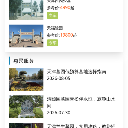
天津西园公墓
4990
起
专车
天福陵园
19800
起
专车
惠民服务
天津墓园低预算墓地选择指南
2026-08-05
清颐园墓园青松伴永恒，寂静山水
间
2026-07-30
天津兰生墓园，实用攻略，教您轻