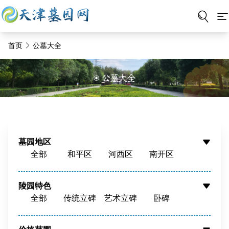
首页
公墓大全
墓园地区
全部
和平区
河西区
南开区
河东区
河北区
红桥区
东丽区
西青区
津南区
北辰区
蓟州区
陵园特色
全部
传统立碑
艺术立碑
卧碑
静海区
宝坻区
宁河区
武清区
树葬
壁葬
花坛葬
骨灰墙
滨海新区
周边
骨灰寄存
寺庙福位
草坪葬
立碑