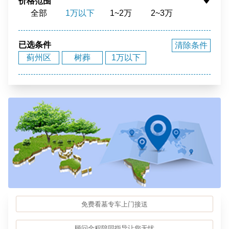
价格范围
全部
1万以下
1~2万
2~3万
花园环境
福泽之地
3~4万
4~5万
5~10万
10~15万
15~20万
20~40万
40万以上
已选条件
清除条件
蓟州区
树葬
1万以下
免费看墓专车上门接送
顾问全程陪同指导让您无忧