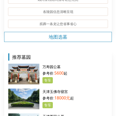
各陵园信息清晰呈现
殡葬一条龙让您省事省心
地图选墓
推荐墓园
万寿园公墓
5600
起
专车
天津玉佛寺寝宫
18000元
起
专车