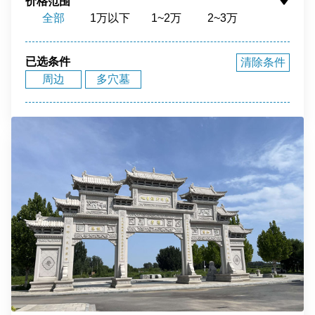
价格范围
全部
1万以下
1~2万
2~3万
花园环境
福泽之地
3~4万
4~5万
5~10万
10~15万
15~20万
20~40万
40万以上
已选条件
清除条件
周边
多穴墓