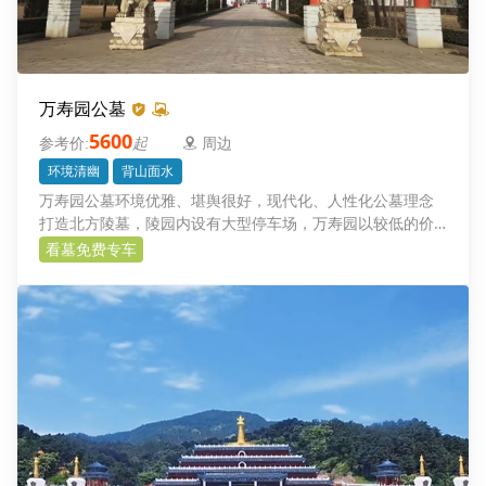
万寿园公墓
5600
起
周边
环境清幽
背山面水
万寿园公墓环境优雅、堪舆很好，现代化、人性化公墓理念
打造北方陵墓，陵园内设有大型停车场，万寿园以较低的价
格、更好的服务回报人民群众
看墓免费专车