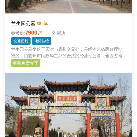
兰生园公墓
7900
起
周边
交通便利
地势佳绝
兰生园公墓坐落于天津与霸州交界处，是经河北省民政厅批
准的，由霸州市民政局主办的合法的经营性公墓，全园占地
550亩，具有地势高、土质优、方位好、交通便利、价位低等
看墓免费专车
特点