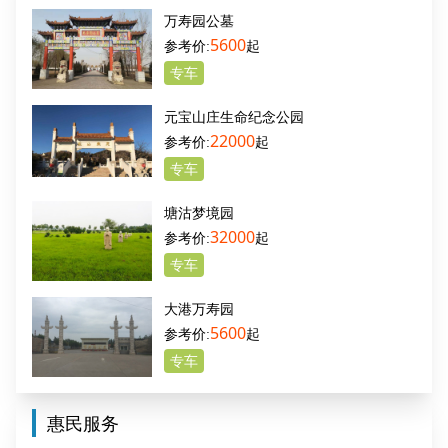
万寿园公墓
5600
起
专车
元宝山庄生命纪念公园
22000
起
专车
塘沽梦境园
32000
起
专车
大港万寿园
5600
起
专车
惠民服务