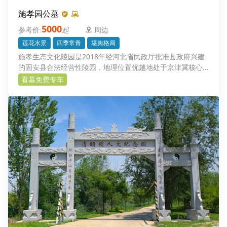
施孝园公墓
5000
起
周边
莲花水景
四季常青
堪舆格局
施孝生态文化陵园是2018年经河北省民政厅批准县政府兴建
的固安县合法经营性陵园，地理位置优越地处于京津冀核心
区中心地段.
看墓免费专车