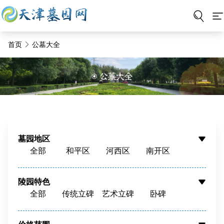
首页
公墓大全
墓园地区
全部
和平区
河西区
南开区
河东区
河北区
红桥区
东丽区
西青区
津南区
北辰区
蓟州区
陵园特色
全部
传统立碑
艺术立碑
卧碑
静海区
宝坻区
宁河区
武清区
树葬
壁葬
花坛葬
骨灰墙
滨海新区
周边
骨灰寄存
寺庙福位
草坪葬
立碑