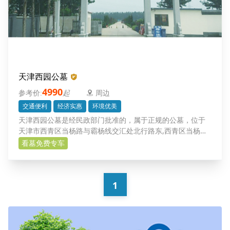
天津西园公墓
4990
起
周边
交通便利
经济实惠
环境优美
天津西园公墓是经民政部门批准的，属于正规的公墓，位于
天津市西青区当杨路与霸杨线交汇处北行路东,西青区当杨公
路3公里处，距离天津南站西行10公里，交通便利，日常祭拜
看墓免费专车
还是比较便捷，另外整体环境优美，给您的亲人一片净土,让
逝者在天堂给亲人们以无限的庇佑。西园公墓将是您理想的
选择。
1