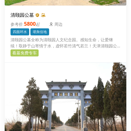
清颐园公墓
5800
起
周边
四面环水
堪舆佳地
清颐园公墓全称为清颐园人文纪念园。感知生命，让爱继
续！取静于山寄情于水，虚怀若竹清气若兰！天津清颐园公
墓园区位于京台高速（廊沧段）文安出口6公里处，距北京南
看墓免费专车
五环一小时车程。距雄安新区30公里。园区用材考究，品种
多样，性价比高。园区位于美丽的大清河畔，周边景点多，
是春冬两季温泉健康之旅，夏秋两季休闲采摘的好去处，园
区四面环水是一处清新雅致，颐养天年，荫泽后人的堪舆佳
地。