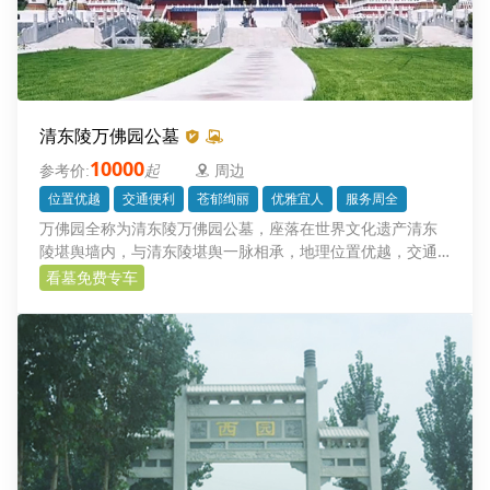
清东陵万佛园公墓
10000
起
周边
位置优越
交通便利
苍郁绚丽
优雅宜人
服务周全
万佛园全称为清东陵万佛园公墓，座落在世界文化遗产清东
陵堪舆墙内，与清东陵堪舆一脉相承，地理位置优越，交通
便利。万佛园将佛教文化和孝道文化与现代园林艺术有机融
看墓免费专车
合，形成一道亮丽的风景线。