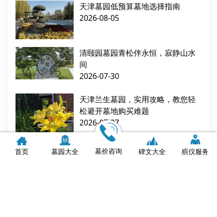
天津墓园低预算墓地选择指南
2026-08-05
清颐园墓园青松伴永恒，寂静山水
间
2026-07-30
天津兰生墓园，实用攻略，教您轻
松避开墓地购买难题
2026-07-27
天津墓地银元宝是烧给谁的？传统
墓价咨询
首页
墓园大全
碑文大全
殡仪服务
习俗与文化解读
2026-07-27