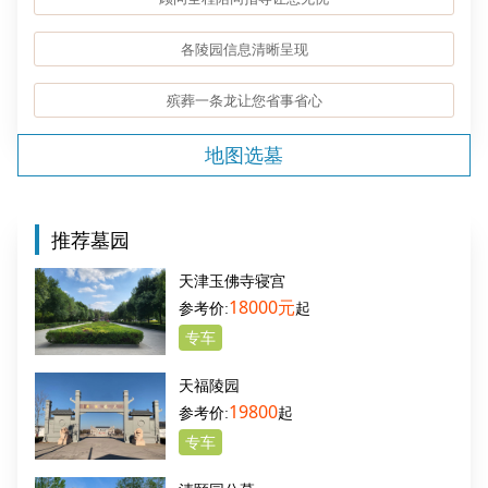
各陵园信息清晰呈现
殡葬一条龙让您省事省心
地图选墓
推荐墓园
天津玉佛寺寝宫
18000元
起
专车
天福陵园
19800
起
专车