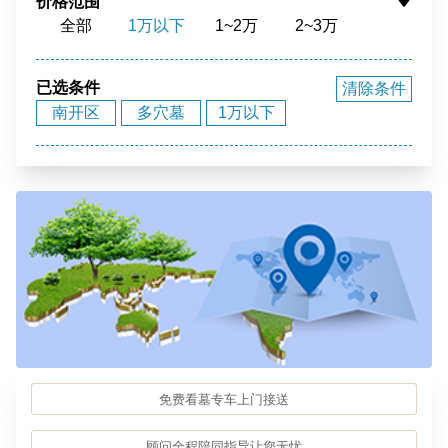
价格范围
全部
1万以下
1~2万
2~3万
花园环境
福泽之地
3~4万
4~5万
5~10万
10~15万
15~20万
20~40万
40万以上
已选条件
清除条件
南开区
多穴墓
1万以下
免费看墓专车上门接送
顾问全程陪同指导让您无忧