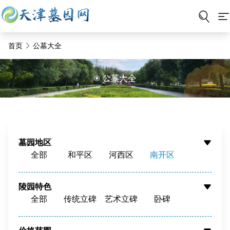
首页
公墓大全
墓园地区
全部
和平区
河西区
南开区
河东区
河北区
红桥区
东丽区
西青区
津南区
北辰区
蓟州区
陵园特色
全部
传统立碑
艺术立碑
卧碑
静海区
宝坻区
宁河区
武清区
树葬
壁葬
花坛葬
骨灰墙
滨海新区
周边
骨灰寄存
寺庙福位
草坪葬
立碑