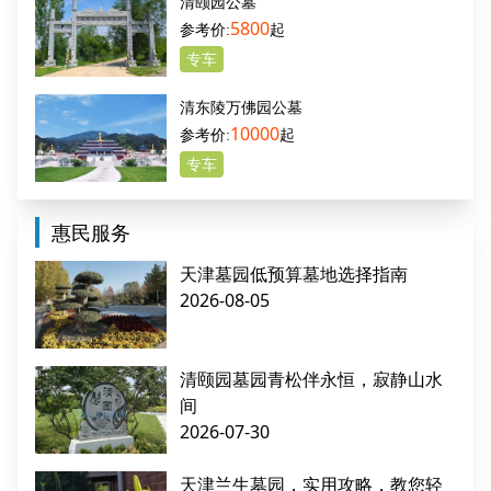
清颐园公墓
5800
起
专车
清东陵万佛园公墓
10000
起
专车
惠民服务
天津墓园低预算墓地选择指南
2026-08-05
清颐园墓园青松伴永恒，寂静山水
间
2026-07-30
天津兰生墓园，实用攻略，教您轻