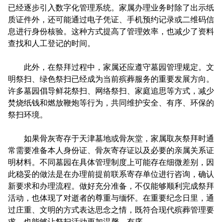
已经逐步引入数字化管理系统。家属办理业务时除了出示纸
质证件外，还可能通过电子凭证、手机预约记录或二维码信
息进行身份核验。这种方式提高了管理效率，也减少了资料
查找和人工登记的时间。
此外，在祭拜过程中，家属还应遵守墓园管理规定。文
明祭扫、绿色祭扫已经成为当前殡葬服务的重要发展方向。
许多墓园倡导鲜花祭扫、网络祭扫、家庭追思等方式，减少
焚烧纸钱和燃放鞭炮等行为，共同维护安全、有序、环保的
祭扫环境。
如果骨灰寄存于天津墓地或骨灰堂，家属取灰祭拜时通
常需要准备本人身份证、骨灰寄存证以及必要的亲属关系证
明材料。不同墓园在具体管理制度上可能存在细微差别，因
此稳妥的做法是在办理前提前联系寄存单位进行咨询，确认
新要求和办理流程。做好充分准备，不仅能够顺利完成祭拜
活动，也体现了对逝者的尊重与缅怀。在重要纪念日里，通
过庄重、文明的方式表达思念之情，既符合现代殡葬管理要
求，也能够让祭扫活动更加温馨、有序。