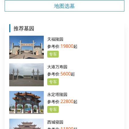
地图选墓
推荐墓园
天福陵园
19800
起
专车
大港万寿园
5600
起
专车
永定塔陵园
22800
起
专车
西城寝园