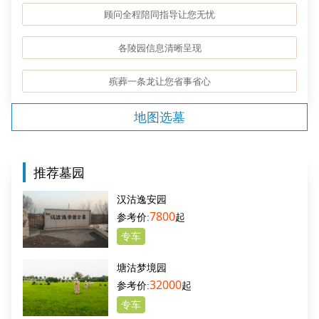
顾问全程陪同指导让您无忧
各陵园信息清晰呈现
殡葬一条龙让您省事省心
地图选墓
推荐墓园
汉沽逸安园
7800
起
专车
塘沽梦境园
32000
起
专车