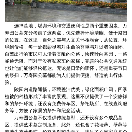
选择墓地，堪舆环境和交通便利性是两个重要因素。万
寿园公墓充分考虑了这两点，优先选择环境清幽、便于祭扫
的位置。在这里，自然之美与人文关怀相融合，从位置、环
境到价格，每一处都彰显着对生命的尊重与对逝者的缅怀。
自驾出行的市民可以沿着宽敞的公路，快速驶向墓园，一路
畅通无阻。而对于没有私家车的家属，完善的公共交通系统
也让他们能够轻松抵达。无论是日常的缅怀，还是重要节日
的祭扫，万寿园公墓都能为人们提供便捷、舒适的出行体
验。
陵园内道路通畅，环境整洁优美，绿化面积广阔，四季
植被的种植形成了丰富的景观。这里不仅提供了一个安静祥
和的祭扫环境，还设有免费停车区、祭祀场所、在线查询服
务等，方便了家属的祭扫和纪念活动。
万寿园公墓不仅提供传统墓型，还开设有多个成品墓
区，提供艺术墓定制服务。此外，还包含了花坛葬、壁葬等
节地生态葬形式，价格相对较为亲民，满足了不同家庭和个