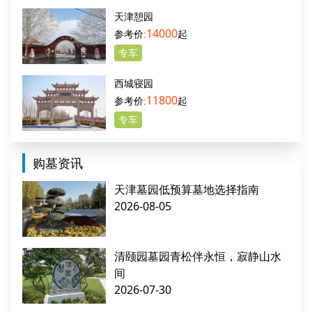
天津憩园
14000
起
专车
西城寝园
11800
起
专车
购墓资讯
天津墓园低预算墓地选择指南
2026-08-05
清颐园墓园青松伴永恒，寂静山水
间
2026-07-30