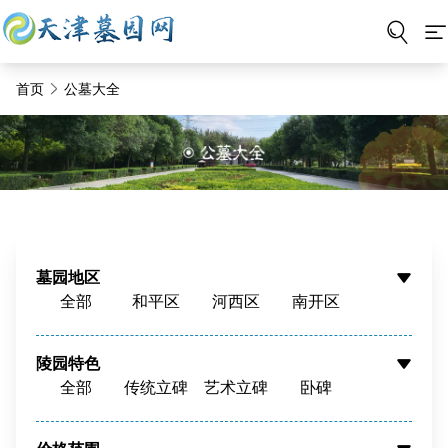
首页
公墓大全
墓园地区
全部
和平区
河西区
南开区
河东区
河北区
红桥区
东丽区
西青区
津南区
北辰区
蓟州区
陵园特色
全部
传统立碑
艺术立碑
卧碑
静海区
宝坻区
宁河区
武清区
树葬
壁葬
花坛葬
骨灰墙
滨海新区
周边
骨灰寄存
寺庙福位
草坪葬
立碑