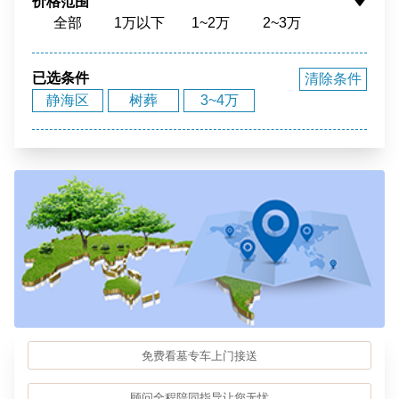
价格范围
全部
1万以下
1~2万
2~3万
花园环境
福泽之地
3~4万
4~5万
5~10万
10~15万
15~20万
20~40万
40万以上
已选条件
清除条件
静海区
树葬
3~4万
免费看墓专车上门接送
顾问全程陪同指导让您无忧