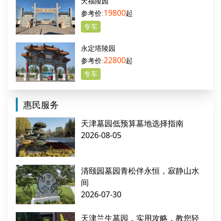
天福陵园
19800
起
专车
永定塔陵园
22800
起
专车
惠民服务
天津墓园低预算墓地选择指南
2026-08-05
清颐园墓园青松伴永恒，寂静山水
间
2026-07-30
天津兰生墓园，实用攻略，教您轻