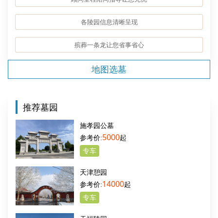
各陵园信息清晰呈现
殡葬一条龙让您省事省心
地图选墓
推荐墓园
施孝园公墓
5000
起
专车
天津憩园
14000
起
专车