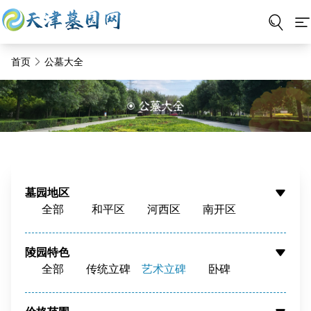
首页
公墓大全
墓园地区
全部
和平区
河西区
南开区
河东区
河北区
红桥区
东丽区
西青区
津南区
北辰区
蓟州区
陵园特色
全部
传统立碑
艺术立碑
卧碑
静海区
宝坻区
宁河区
武清区
树葬
壁葬
花坛葬
骨灰墙
滨海新区
周边
骨灰寄存
寺庙福位
草坪葬
立碑