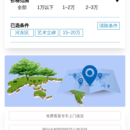
价格范围
全部
1万以下
1~2万
2~3万
花园环境
福泽之地
3~4万
4~5万
5~10万
10~15万
15~20万
20~40万
40万以上
已选条件
清除条件
河东区
艺术立碑
15~20万
免费看墓专车上门接送
顾问全程陪同指导让您无忧