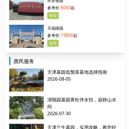
祥安寝园
8000
起
专车
天福陵园
19800
起
专车
惠民服务
天津墓园低预算墓地选择指南
2026-08-05
清颐园墓园青松伴永恒，寂静山水
间
2026-07-30
天津兰生墓园，实用攻略，教您轻