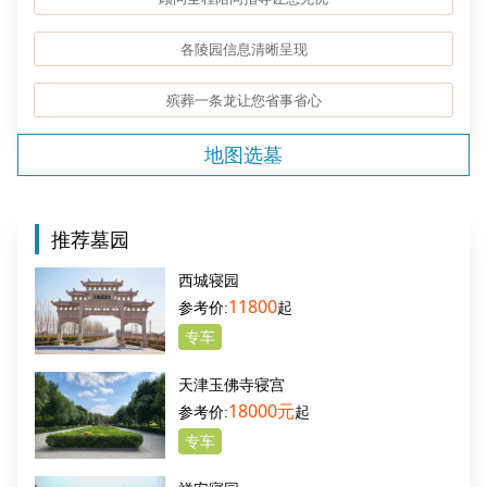
各陵园信息清晰呈现
殡葬一条龙让您省事省心
地图选墓
推荐墓园
西城寝园
11800
起
专车
天津玉佛寺寝宫
18000元
起
专车