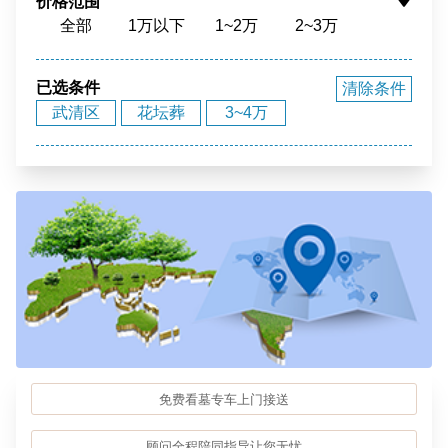
价格范围
全部
1万以下
1~2万
2~3万
花园环境
福泽之地
3~4万
4~5万
5~10万
10~15万
15~20万
20~40万
40万以上
已选条件
清除条件
武清区
花坛葬
3~4万
免费看墓专车上门接送
顾问全程陪同指导让您无忧