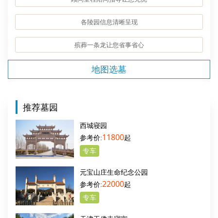
各陵园信息清晰呈现
殡葬一条龙让您省事省心
地图选墓
推荐墓园
西城寝园
11800
起
专车
元宝山庄生命纪念公园
22000
起
专车