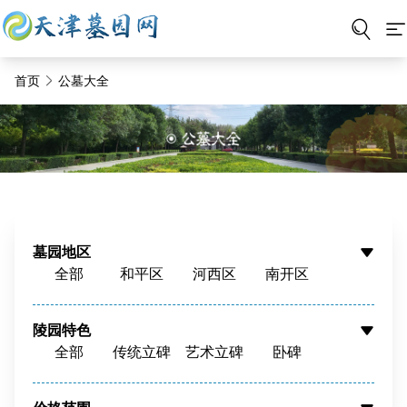
首页
公墓大全
墓园地区
全部
和平区
河西区
南开区
河东区
河北区
红桥区
东丽区
西青区
津南区
北辰区
蓟州区
陵园特色
全部
传统立碑
艺术立碑
卧碑
静海区
宝坻区
宁河区
武清区
树葬
壁葬
花坛葬
骨灰墙
滨海新区
周边
骨灰寄存
寺庙福位
草坪葬
立碑