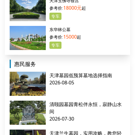
天津玉佛寺寝宫
18000元
起
专车
东华林公墓
15000
起
专车
惠民服务
天津墓园低预算墓地选择指南
2026-08-05
清颐园墓园青松伴永恒，寂静山水
间
2026-07-30
天津兰生墓园，实用攻略，教您轻