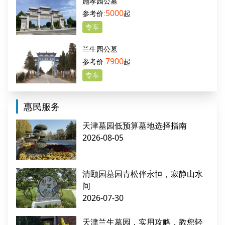
施孝园公墓
5000
起
专车
兰生园公墓
7900
起
专车
惠民服务
天津墓园低预算墓地选择指南
2026-08-05
清颐园墓园青松伴永恒，寂静山水
间
2026-07-30
天津兰生墓园，实用攻略，教您轻