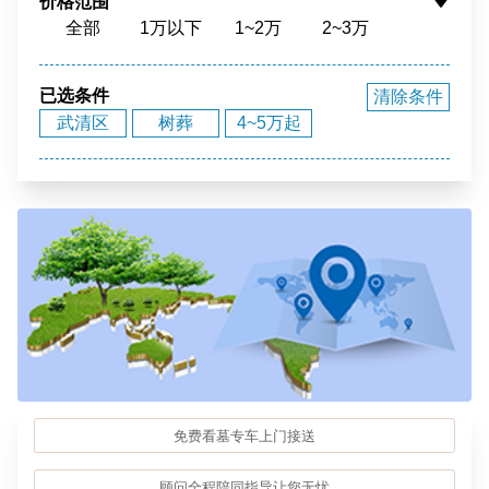
价格范围
全部
1万以下
1~2万
2~3万
花园环境
福泽之地
3~4万
4~5万
5~10万
10~15万
15~20万
20~40万
40万以上
已选条件
清除条件
武清区
树葬
4~5万起
免费看墓专车上门接送
顾问全程陪同指导让您无忧