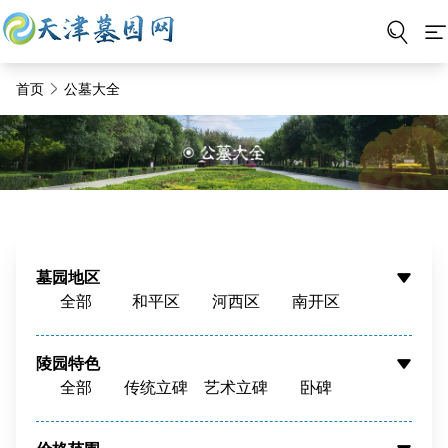
首页
公墓大全
墓园地区
全部
和平区
河西区
南开区
河东区
河北区
红桥区
东丽区
西青区
津南区
北辰区
蓟州区
陵园特色
全部
传统立碑
艺术立碑
卧碑
静海区
宝坻区
宁河区
武清区
树葬
壁葬
花坛葬
骨灰墙
滨海新区
周边
骨灰寄存
寺庙福位
草坪葬
立碑