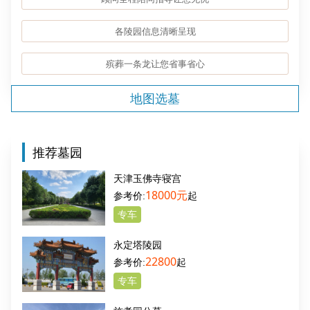
各陵园信息清晰呈现
殡葬一条龙让您省事省心
地图选墓
推荐墓园
天津玉佛寺寝宫
18000元
起
专车
永定塔陵园
22800
起
专车