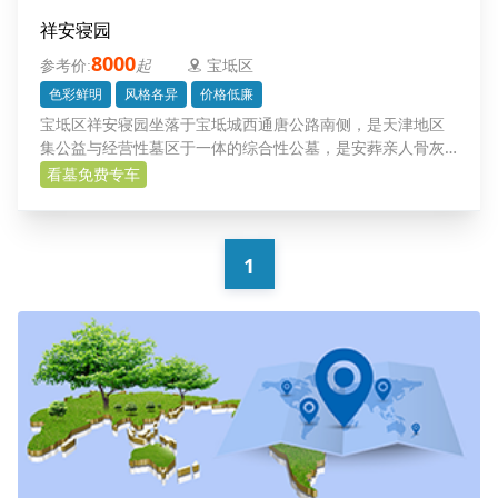
祥安寝园
8000
起
宝坻区
色彩鲜明
风格各异
价格低廉
宝坻区祥安寝园坐落于宝坻城西通唐公路南侧，是天津地区
集公益与经营性墓区于一体的综合性公墓，是安葬亲人骨灰
理想的场所，欢迎广大客户惠顾、参观、垂询，为您的亲人
看墓免费专车
选择理想的墓位。
1