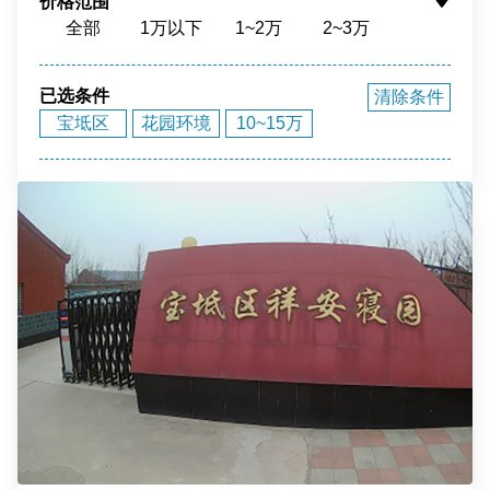
价格范围
全部
1万以下
1~2万
2~3万
花园环境
福泽之地
3~4万
4~5万
5~10万
10~15万
15~20万
20~40万
40万以上
已选条件
清除条件
宝坻区
花园环境
10~15万