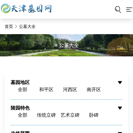
首页
公墓大全
墓园地区
全部
和平区
河西区
南开区
河东区
河北区
红桥区
东丽区
西青区
津南区
北辰区
蓟州区
陵园特色
全部
传统立碑
艺术立碑
卧碑
静海区
宝坻区
宁河区
武清区
树葬
壁葬
花坛葬
骨灰墙
滨海新区
周边
骨灰寄存
寺庙福位
草坪葬
立碑