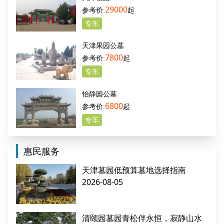
29000
起
专车
天津果园公墓
7800
起
专车
怡静园公墓
6800
起
专车
惠民服务
天津墓园低预算墓地选择指南
2026-08-05
清颐园墓园青松伴永恒，寂静山水