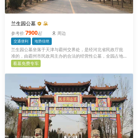
兰生园公墓
7900
起
周边
交通便利
地势佳绝
兰生园公墓坐落于天津与霸州交界处，是经河北省民政厅批
准的，由霸州市民政局主办的合法的经营性公墓，全园占地
550亩，具有地势高、土质优、方位好、交通便利、价位低等
看墓免费专车
特点