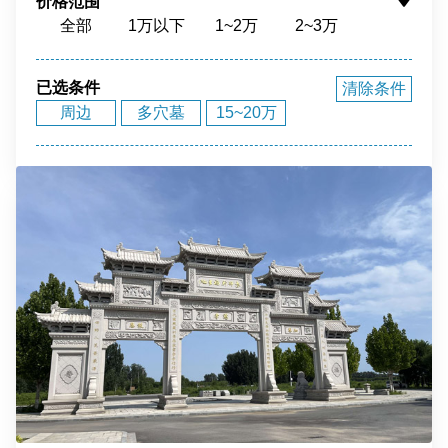
价格范围
全部
1万以下
1~2万
2~3万
花园环境
福泽之地
3~4万
4~5万
5~10万
10~15万
15~20万
20~40万
40万以上
已选条件
清除条件
周边
多穴墓
15~20万