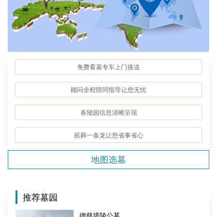
免费看墓专车上门接送
顾问全程陪同指导让您无忧
各陵园信息清晰呈现
殡葬一条龙让您省事省心
地图选墓
推荐墓园
德慈塔陵公墓