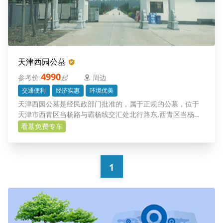
天津西园公墓
4990
起
周边
交通便利
经济实惠
环境优美
天津西园公墓是经民政部门批准的，属于正规的公墓，位于
天津市西青区当杨路与霸杨线交汇处北行路东,西青区当杨公
路3公里处，距离天津南站西行10公里，交通便利，日常祭拜
看墓免费专车
还是比较便捷，另外整体环境优美，给您的亲人一片净土,让
逝者在天堂给亲人们以无限的庇佑。西园公墓将是您理想的
选择。
1