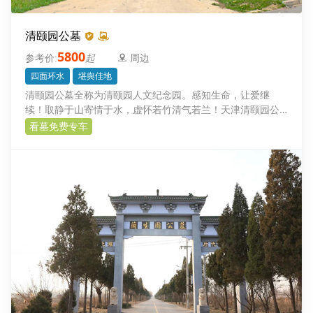
清颐园公墓
5800
起
周边
四面环水
堪舆佳地
清颐园公墓全称为清颐园人文纪念园。感知生命，让爱继
续！取静于山寄情于水，虚怀若竹清气若兰！天津清颐园公
墓园区位于京台高速（廊沧段）文安出口6公里处，距北京南
看墓免费专车
五环一小时车程。距雄安新区30公里。园区用材考究，品种
多样，性价比高。园区位于美丽的大清河畔，周边景点多，
是春冬两季温泉健康之旅，夏秋两季休闲采摘的好去处，园
区四面环水是一处清新雅致，颐养天年，荫泽后人的堪舆佳
地。