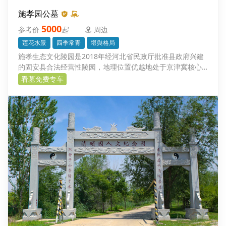
施孝园公墓
5000
起
周边
莲花水景
四季常青
堪舆格局
施孝生态文化陵园是2018年经河北省民政厅批准县政府兴建
的固安县合法经营性陵园，地理位置优越地处于京津冀核心
区中心地段.
看墓免费专车