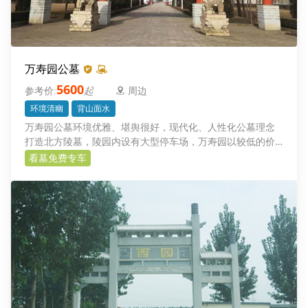
万寿园公墓
5600
起
周边
环境清幽
背山面水
万寿园公墓环境优雅、堪舆很好，现代化、人性化公墓理念
打造北方陵墓，陵园内设有大型停车场，万寿园以较低的价
格、更好的服务回报人民群众
看墓免费专车