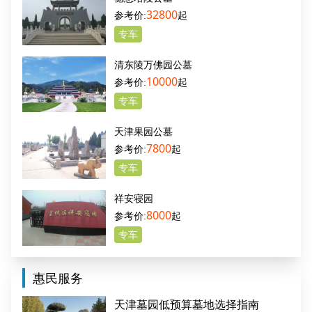
32800
起
专车
清东陵万佛园公墓
10000
起
专车
天津果园公墓
7800
起
专车
祥安寝园
8000
起
专车
惠民服务
天津墓园低预算墓地选择指南