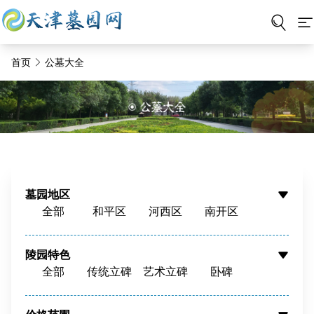
首页
公墓大全
墓园地区
全部
和平区
河西区
南开区
河东区
河北区
红桥区
东丽区
西青区
津南区
北辰区
蓟州区
陵园特色
全部
传统立碑
艺术立碑
卧碑
静海区
宝坻区
宁河区
武清区
树葬
壁葬
花坛葬
骨灰墙
滨海新区
周边
骨灰寄存
寺庙福位
草坪葬
立碑