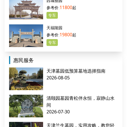
西城寝园
11800
起
专车
天福陵园
19800
起
专车
惠民服务
天津墓园低预算墓地选择指南
2026-08-05
清颐园墓园青松伴永恒，寂静山水
间
2026-07-30
天津兰生墓园，实用攻略，教您轻