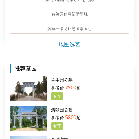
各陵园信息清晰呈现
殡葬一条龙让您省事省心
地图选墓
推荐墓园
兰生园公墓
7900
起
专车
清颐园公墓
5800
起
专车