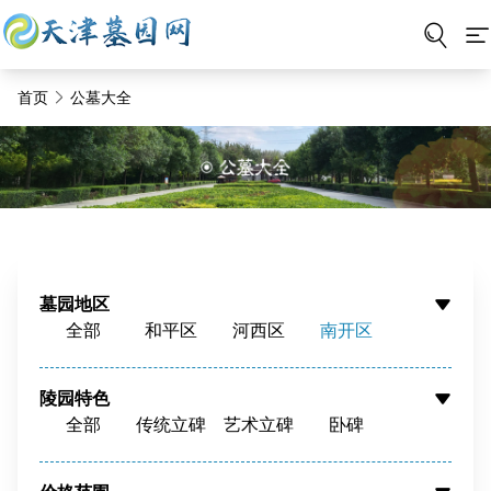
首页
公墓大全
墓园地区
全部
和平区
河西区
南开区
河东区
河北区
红桥区
东丽区
西青区
津南区
北辰区
蓟州区
陵园特色
全部
传统立碑
艺术立碑
卧碑
静海区
宝坻区
宁河区
武清区
树葬
壁葬
花坛葬
骨灰墙
滨海新区
周边
骨灰寄存
寺庙福位
草坪葬
立碑