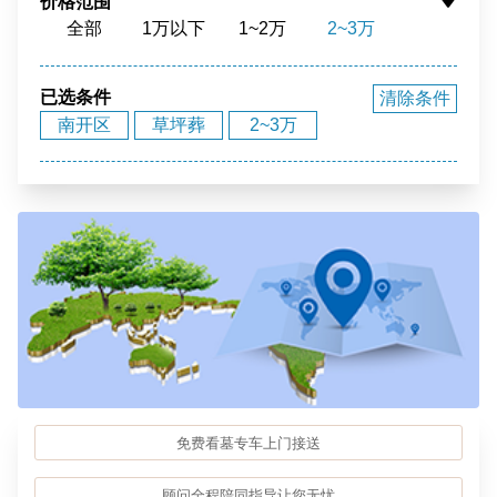
价格范围
全部
1万以下
1~2万
2~3万
花园环境
福泽之地
3~4万
4~5万
5~10万
10~15万
15~20万
20~40万
40万以上
已选条件
清除条件
南开区
草坪葬
2~3万
免费看墓专车上门接送
顾问全程陪同指导让您无忧