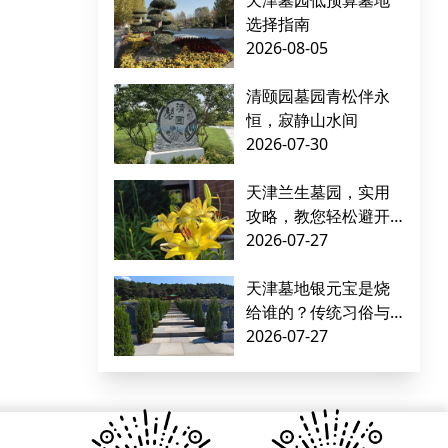
天津墓园低预算墓地
选择指南
2026-08-05
清颐园墓园青松伴永
恒，寂静山水间
2026-07-30
天津兰生墓园，实用
攻略，教您轻松避开
墓地购买难题
2026-07-27
天津墓地银元宝是烧
给谁的？传统习俗与
文化解读
2026-07-27