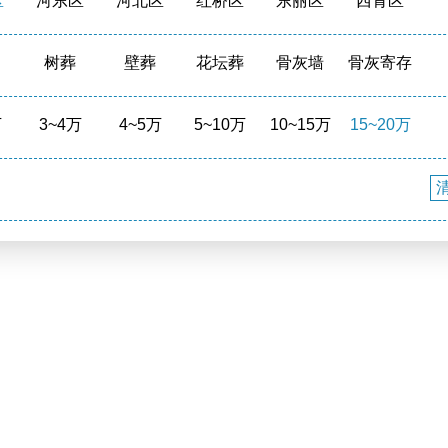
区
河东区
河北区
红桥区
东丽区
西青区
区
宝坻区
宁河区
武清区
滨海新区
周边
树葬
壁葬
花坛葬
骨灰墙
骨灰寄存
境
福泽之地
万
3~4万
4~5万
5~10万
10~15万
15~20万