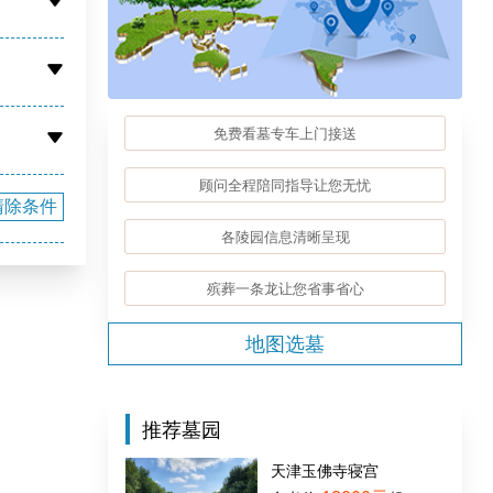
免费看墓专车上门接送
顾问全程陪同指导让您无忧
清除条件
各陵园信息清晰呈现
殡葬一条龙让您省事省心
地图选墓
推荐墓园
天津玉佛寺寝宫