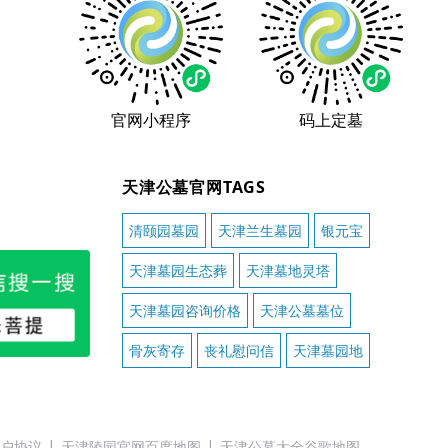
官网小程序
码上定墓
天津公墓官网TAGS
清颐园墓园
天津兰生墓园
银元宝
天津墓园生态葬
天津墓地灵塔
天津墓园咨询价格
天津公墓墓位
骨灰寄存
丧礼慰问信
天津墓园地
户协议
天津陵园官网百度地图
天津公墓大全谷歌地图