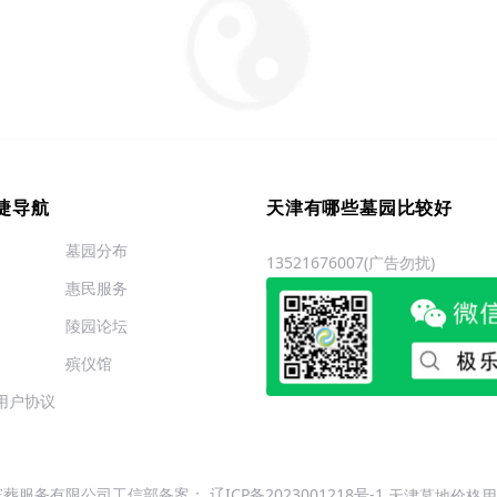
捷导航
天津有哪些墓园比较好
墓园分布
13521676007(广告勿扰)
惠民服务
陵园论坛
殡仪馆
用户协议
（沈阳）殡葬服务有限公司工信部备案：
辽ICP备2023001218号-1
天津墓地价格用