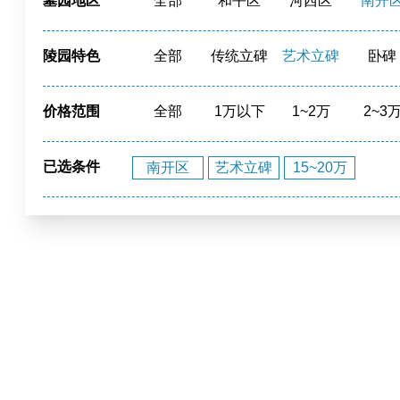
墓园地区
全部
和平区
河西区
南开
津南区
北辰区
蓟州区
静海
陵园特色
全部
传统立碑
艺术立碑
卧碑
寺庙福位
草坪葬
立碑
花园环
价格范围
全部
1万以下
1~2万
2~3
20~40万
40万以上
已选条件
南开区
艺术立碑
15~20万