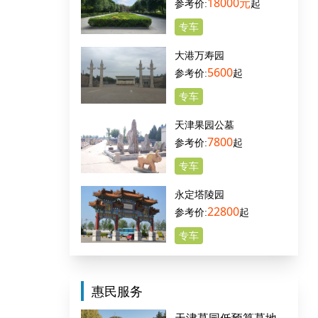
18000元
起
专车
大港万寿园
5600
起
专车
天津果园公墓
7800
起
专车
永定塔陵园
22800
起
专车
惠民服务