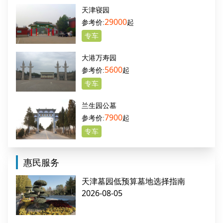
天津寝园
29000
起
专车
大港万寿园
5600
起
专车
兰生园公墓
7900
起
专车
惠民服务
天津墓园低预算墓地选择指南
2026-08-05