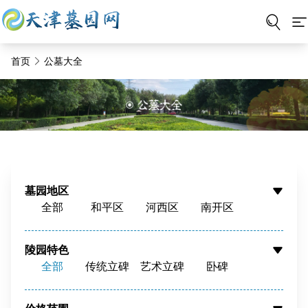
首页
公墓大全
墓园地区
全部
和平区
河西区
南开区
河东区
河北区
红桥区
东丽区
西青区
津南区
北辰区
蓟州区
陵园特色
全部
传统立碑
艺术立碑
卧碑
静海区
宝坻区
宁河区
武清区
树葬
壁葬
花坛葬
骨灰墙
滨海新区
周边
骨灰寄存
寺庙福位
草坪葬
立碑