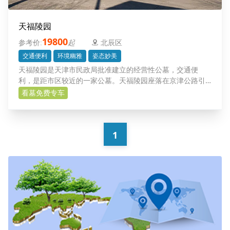
天福陵园
19800
起
北辰区
交通便利
环境幽雅
姿态妙美
天福陵园是天津市民政局批准建立的经营性公墓，交通便
利，是距市区较近的一家公墓。天福陵园座落在京津公路引
河桥北5公里处，仅临京津公路，交通便利，天福陵园土地资
看墓免费专车
源充足，地势高、土质净、环境幽雅，是一座集历
1