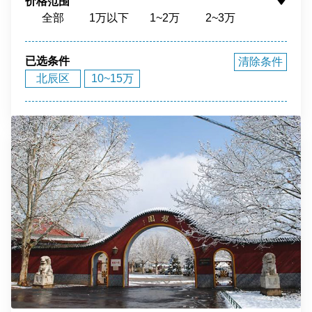
价格范围
全部
1万以下
1~2万
2~3万
花园环境
福泽之地
3~4万
4~5万
5~10万
10~15万
15~20万
20~40万
40万以上
已选条件
清除条件
北辰区
10~15万