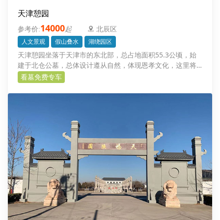
天津憩园
14000
起
北辰区
人文景观
假山叠水
湖绕园区
天津憩园坐落于天津市的东北部，总占地面积55.3公顷，始
建于北仓公墓，总体设计遵从自然，体现恩孝文化，这里将
是您安放逝去骨灰的一方福地，也是缅怀追思与逝者亲情对
看墓免费专车
话的场所。