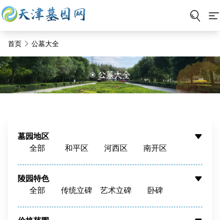
首页
公墓大全
墓园地区
全部
和平区
河西区
南开区
河东区
河北区
红桥区
东丽区
西青区
津南区
北辰区
蓟州区
陵园特色
全部
传统立碑
艺术立碑
卧碑
静海区
宝坻区
宁河区
武清区
树葬
壁葬
花坛葬
骨灰墙
滨海新区
周边
骨灰寄存
寺庙福位
草坪葬
立碑