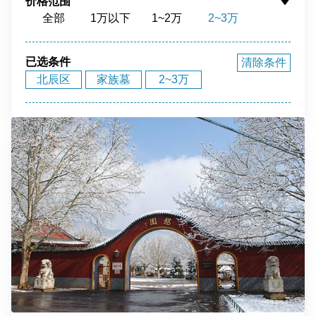
价格范围
全部
1万以下
1~2万
2~3万
花园环境
福泽之地
3~4万
4~5万
5~10万
10~15万
15~20万
20~40万
40万以上
已选条件
清除条件
北辰区
家族墓
2~3万