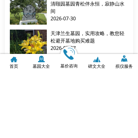
清颐园墓园青松伴永恒，寂静山水
间
2026-07-30
天津兰生墓园，实用攻略，教您轻
松避开墓地购买难题
2026-07-27
天津墓地银元宝是烧给谁的？传统
墓价咨询
首页
墓园大全
碑文大全
殡仪服务
习俗与文化解读
2026-07-27