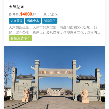
天津憩园
14000
起
北辰区
人文景观
假山叠水
湖绕园区
天津憩园坐落于天津市的东北部，总占地面积55.3公顷，始
建于北仓公墓，总体设计遵从自然，体现恩孝文化，这里将
是您安放逝去骨灰的一方福地，也是缅怀追思与逝者亲情对
看墓免费专车
话的场所。