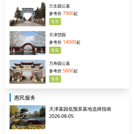
兰生园公墓
7900
起
专车
天津憩园
14000
起
专车
万寿园公墓
5600
起
专车
惠民服务
天津墓园低预算墓地选择指南
2026-08-05