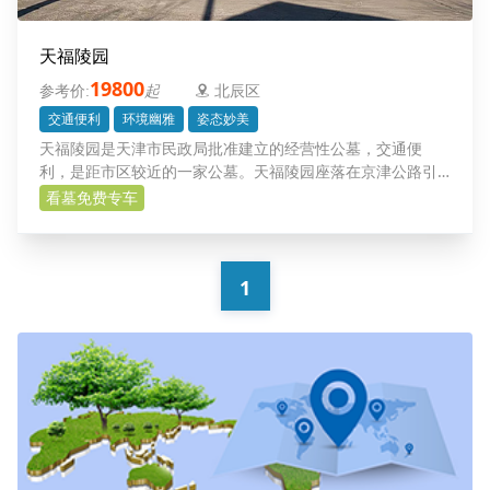
天福陵园
19800
起
北辰区
交通便利
环境幽雅
姿态妙美
天福陵园是天津市民政局批准建立的经营性公墓，交通便
利，是距市区较近的一家公墓。天福陵园座落在京津公路引
河桥北5公里处，仅临京津公路，交通便利，天福陵园土地资
看墓免费专车
源充足，地势高、土质净、环境幽雅，是一座集历
1